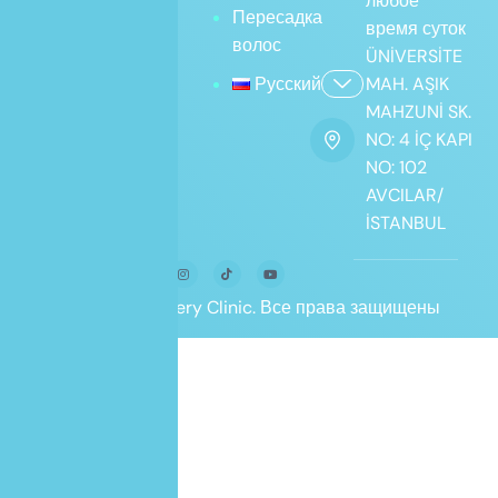
любое
Пересадка
время суток
волос
ÜNİVERSİTE
Русский
MAH. AŞIK
MAHZUNİ SK.
NO: 4 İÇ KAPI
NO: 102
AVCILAR/
İSTANBUL
© Aesthe Surgery Clinic. Все права защищены