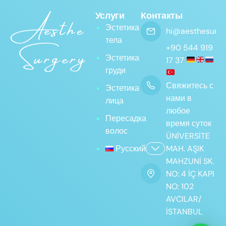
Услуги
Контакты
Эстетика
hi@aesthesurge
тела
+90 544 919
Эстетика
17 37
груди
Свяжитесь с
Эстетика
нами в
лица
любое
Пересадка
время суток
волос
ÜNİVERSİTE
Русский
MAH. AŞIK
MAHZUNİ SK.
NO: 4 İÇ KAPI
NO: 102
AVCILAR/
İSTANBUL