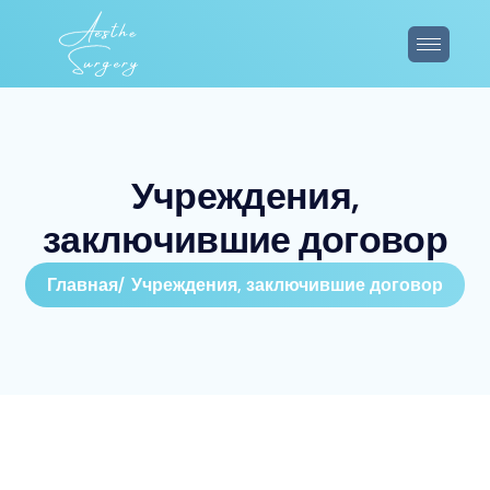
У
ч
р
е
ж
д
е
н
и
я
,
з
а
к
л
ю
ч
и
в
ш
и
е
д
о
г
о
в
о
р
Главная
Учреждения, заключившие договор