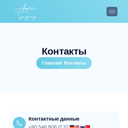
К
о
н
т
а
к
т
ы
Главная
Контакты
Контактные данные
+90 546 906 17 37