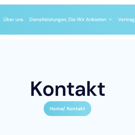
Über uns
Dienstleistungen, Die Wir Anbieten
Vertrag
K
o
n
t
a
k
t
Home
Kontakt