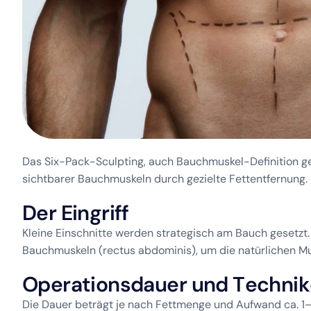
Das Six-Pack-Sculpting, auch Bauchmuskel-Definition gena
sichtbarer Bauchmuskeln durch gezielte Fettentfernung.
D
e
r
E
i
n
g
r
i
f
f
Kleine Einschnitte werden strategisch am Bauch gesetzt.
Bauchmuskeln (rectus abdominis), um die natürlichen Mu
O
p
e
r
a
t
i
o
n
s
d
a
u
e
r
u
n
d
T
e
c
h
n
i
k
Die Dauer beträgt je nach Fettmenge und Aufwand ca. 1–