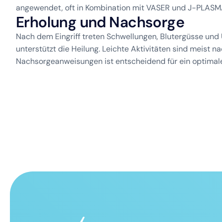
angewendet, oft in Kombination mit VASER und J-PLASMA
E
r
h
o
l
u
n
g
u
n
d
N
a
c
h
s
o
r
g
e
Nach dem Eingriff treten Schwellungen, Blutergüsse und
unterstützt die Heilung. Leichte Aktivitäten sind meist
Nachsorgeanweisungen ist entscheidend für ein optimale