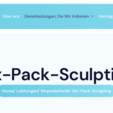
Über uns
Dienstleistungen, Die Wir Anbieten
Vertrag
x
-
P
a
c
k
-
S
c
u
l
p
t
Home
Leistungen
Körperästhetik
Six-Pack-Sculpting