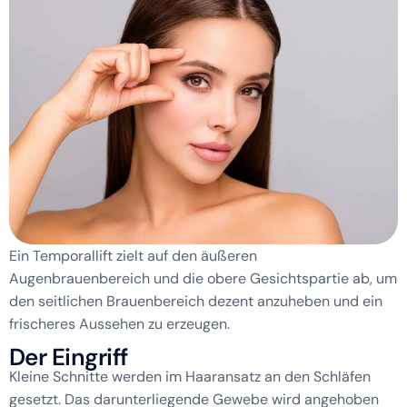
Ein Temporallift zielt auf den äußeren
Augenbrauenbereich und die obere Gesichtspartie ab, um
den seitlichen Brauenbereich dezent anzuheben und ein
frischeres Aussehen zu erzeugen.
D
e
r
E
i
n
g
r
i
f
f
Kleine Schnitte werden im Haaransatz an den Schläfen
gesetzt. Das darunterliegende Gewebe wird angehoben