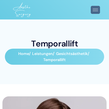
T
e
m
p
o
r
a
l
l
i
f
t
Home
Leistungen
Gesichtsästhetik
Temporallift