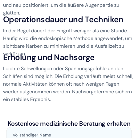
und neu positioniert, um die äußere Augenpartie zu
glätten.
O
p
e
r
a
t
i
o
n
s
d
a
u
e
r
u
n
d
T
e
c
h
n
i
k
e
n
In der Regel dauert der Eingriff weniger als eine Stunde.
Häufig wird die endoskopische Methode angewendet, um
sichtbare Narben zu minimieren und die Ausfallzeit zu
verkürzen.
E
r
h
o
l
u
n
g
u
n
d
N
a
c
h
s
o
r
g
e
Leichte Schwellungen oder Spannungsgefühle an den
Schläfen sind möglich. Die Erholung verläuft meist schnell,
normale Aktivitäten können oft nach wenigen Tagen
wieder aufgenommen werden. Nachsorgetermine sichern
ein stabiles Ergebnis.
Kostenlose medizinische Beratung erhalten