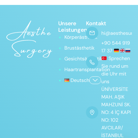
Unsere
Kontakt
Leistungen
hi@aesthesurge
Körperästhetik
+90 544 919
Brustästhetik
17 37
Sprechen
Gesichtsästhetik
Sie rund um
Haartransplantation
die Uhr mit
Deutsch
uns
ÜNİVERSİTE
MAH. AŞIK
MAHZUNİ SK.
NO: 4 İÇ KAPI
NO: 102
AVCILAR/
İSTANBUL