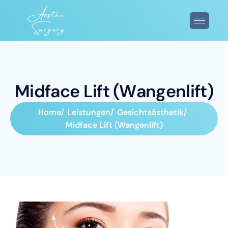
M
i
d
f
a
c
e
L
i
f
t
(
W
a
n
g
e
n
l
i
f
t
)
Home
Leistungen
Gesichtsästhetik
Midface Lift (Wangenlift)