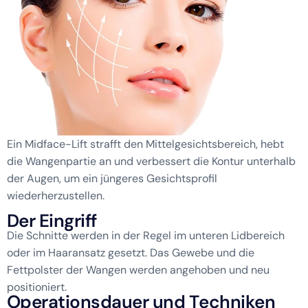
Ein Midface-Lift strafft den Mittelgesichtsbereich, hebt
die Wangenpartie an und verbessert die Kontur unterhalb
der Augen, um ein jüngeres Gesichtsprofil
wiederherzustellen.
D
e
r
E
i
n
g
r
i
f
f
Die Schnitte werden in der Regel im unteren Lidbereich
oder im Haaransatz gesetzt. Das Gewebe und die
Fettpolster der Wangen werden angehoben und neu
positioniert.
O
p
e
r
a
t
i
o
n
s
d
a
u
e
r
u
n
d
T
e
c
h
n
i
k
e
n