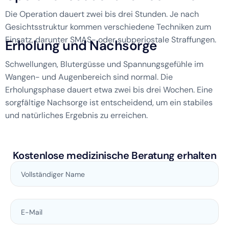
Die Operation dauert zwei bis drei Stunden. Je nach
Gesichtsstruktur kommen verschiedene Techniken zum
Einsatz, darunter SMAS- oder subperiostale Straffungen.
E
r
h
o
l
u
n
g
u
n
d
N
a
c
h
s
o
r
g
e
Schwellungen, Blutergüsse und Spannungsgefühle im
Wangen- und Augenbereich sind normal. Die
Erholungsphase dauert etwa zwei bis drei Wochen. Eine
sorgfältige Nachsorge ist entscheidend, um ein stabiles
und natürliches Ergebnis zu erreichen.
Kostenlose medizinische Beratung erhalten