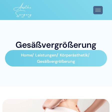
G
e
s
ä
ß
v
e
r
g
r
ö
ß
e
r
u
n
g
Home
Leistungen
Körperästhetik
Gesäßvergrößerung