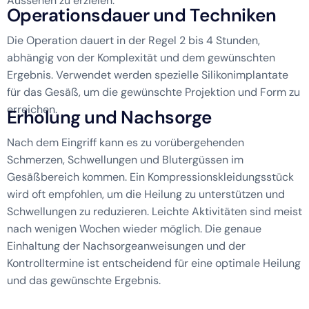
Aussehen zu erzielen.
O
p
e
r
a
t
i
o
n
s
d
a
u
e
r
u
n
d
T
e
c
h
n
i
k
e
n
Die Operation dauert in der Regel 2 bis 4 Stunden,
abhängig von der Komplexität und dem gewünschten
Ergebnis. Verwendet werden spezielle Silikonimplantate
für das Gesäß, um die gewünschte Projektion und Form zu
erreichen.
E
r
h
o
l
u
n
g
u
n
d
N
a
c
h
s
o
r
g
e
Nach dem Eingriff kann es zu vorübergehenden
Schmerzen, Schwellungen und Blutergüssen im
Gesäßbereich kommen. Ein Kompressionskleidungsstück
wird oft empfohlen, um die Heilung zu unterstützen und
Schwellungen zu reduzieren. Leichte Aktivitäten sind meist
nach wenigen Wochen wieder möglich. Die genaue
Einhaltung der Nachsorgeanweisungen und der
Kontrolltermine ist entscheidend für eine optimale Heilung
und das gewünschte Ergebnis.