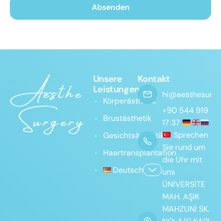
Unsere
Kontakt
Leistungen
hi@aesthesurge
Körperästhetik
+90 544 919
Brustästhetik
17 37
Sprechen
Gesichtsästhetik
Sie rund um
Haartransplantation
die Uhr mit
Deutsch
uns
ÜNİVERSİTE
MAH. AŞIK
MAHZUNİ SK.