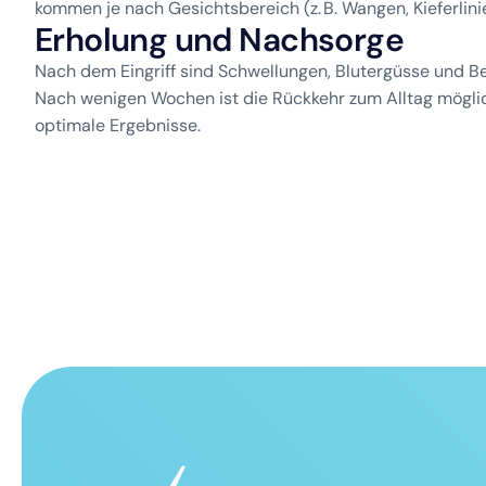
kommen je nach Gesichtsbereich (z. B. Wangen, Kieferlinie
E
r
h
o
l
u
n
g
u
n
d
N
a
c
h
s
o
r
g
e
Nach dem Eingriff sind Schwellungen, Blutergüsse und B
Nach wenigen Wochen ist die Rückkehr zum Alltag möglic
optimale Ergebnisse.