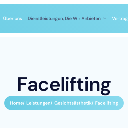
Über uns
Dienstleistungen, Die Wir Anbieten
Vertrag
F
a
c
e
l
i
f
t
i
n
g
Home
Leistungen
Gesichtsästhetik
Facelifting