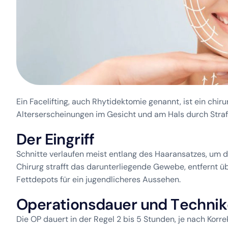
Ein Facelifting, auch Rhytidektomie genannt, ist ein chiru
Alterserscheinungen im Gesicht und am Hals durch Straff
D
e
r
E
i
n
g
r
i
f
f
Schnitte verlaufen meist entlang des Haaransatzes, um d
Chirurg strafft das darunterliegende Gewebe, entfernt 
Fettdepots für ein jugendlicheres Aussehen.
O
p
e
r
a
t
i
o
n
s
d
a
u
e
r
u
n
d
T
e
c
h
n
i
k
Die OP dauert in der Regel 2 bis 5 Stunden, je nach Kor