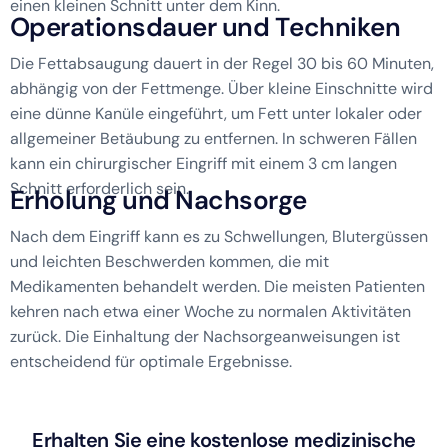
einen kleinen Schnitt unter dem Kinn.
O
p
e
r
a
t
i
o
n
s
d
a
u
e
r
u
n
d
T
e
c
h
n
i
k
e
n
Die Fettabsaugung dauert in der Regel 30 bis 60 Minuten,
abhängig von der Fettmenge. Über kleine Einschnitte wird
eine dünne Kanüle eingeführt, um Fett unter lokaler oder
allgemeiner Betäubung zu entfernen. In schweren Fällen
kann ein chirurgischer Eingriff mit einem 3 cm langen
Schnitt erforderlich sein.
E
r
h
o
l
u
n
g
u
n
d
N
a
c
h
s
o
r
g
e
Nach dem Eingriff kann es zu Schwellungen, Blutergüssen
und leichten Beschwerden kommen, die mit
Medikamenten behandelt werden. Die meisten Patienten
kehren nach etwa einer Woche zu normalen Aktivitäten
zurück. Die Einhaltung der Nachsorgeanweisungen ist
entscheidend für optimale Ergebnisse.
Erhalten Sie eine kostenlose medizinische