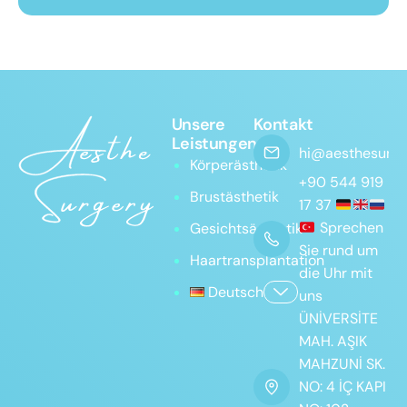
Unsere
Kontakt
Leistungen
hi@aesthesurge
Körperästhetik
+90 544 919
Brustästhetik
17 37
Sprechen
Gesichtsästhetik
Sie rund um
Haartransplantation
die Uhr mit
Deutsch
uns
ÜNİVERSİTE
MAH. AŞIK
MAHZUNİ SK.
NO: 4 İÇ KAPI