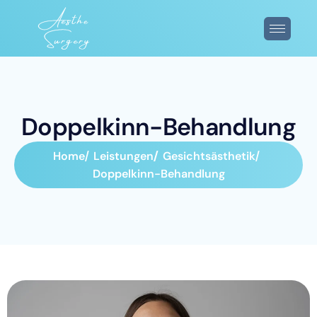
D
o
p
p
e
l
k
i
n
n
-
B
e
h
a
n
d
l
u
n
g
Home
Leistungen
Gesichtsästhetik
Doppelkinn-Behandlung